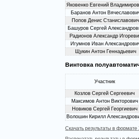
Яковенко Евгений Владимиро
Баранов Антон Вячеславови
Попов Денис Станиславови
Башуров Сергей Александров
Радионов Александр Игореви
Игумнов Иван Александрови
Щукин Антон Геннадьевич
Винтовка полуавтомати
Участник
Козлов Сергей Сергеевич
Максимов Антон Викторович
Новиков Сергей Георгиевич
Волошин Кирилл Александров
Скачать результаты в формате
Распечатать результаты в фор