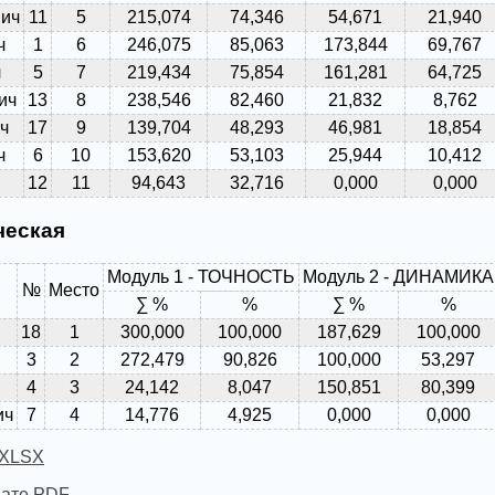
вич
11
5
215,074
74,346
54,671
21,940
ч
1
6
246,075
85,063
173,844
69,767
ч
5
7
219,434
75,854
161,281
64,725
ич
13
8
238,546
82,460
21,832
8,762
ч
17
9
139,704
48,293
46,981
18,854
ч
6
10
153,620
53,103
25,944
10,412
12
11
94,643
32,716
0,000
0,000
ческая
Модуль 1 - ТОЧНОСТЬ
Модуль 2 - ДИНАМИКА
№
Место
∑ %
%
∑ %
%
18
1
300,000
100,000
187,629
100,000
3
2
272,479
90,826
100,000
53,297
4
3
24,142
8,047
150,851
80,399
ич
7
4
14,776
4,925
0,000
0,000
 XLSX
мате PDF