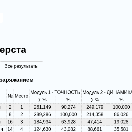
u
ерста
Все результаты
езаряжанием
Модуль 1 - ТОЧНОСТЬ
Модуль 2 - ДИНАМИК
№
Место
∑ %
%
∑ %
%
ч
2
1
261,149
90,274
249,179
100,000
8
2
289,286
100,000
214,358
86,026
ч
16
3
184,934
63,928
47,414
19,028
ич
14
4
124,630
43,082
88,661
35,581