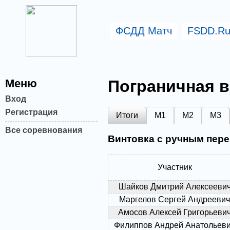
ФСДД Матч
FSDD.R
Меню
Пограничная в
Вход
Регистрация
Итоги
М1
М2
М3
Все соревнования
Винтовка с ручным пер
Участник
Шайков Дмитрий Алексееви
Маргелов Сергей Андреевич
Амосов Алексей Григорьеви
Филиппов Андрей Анатольев