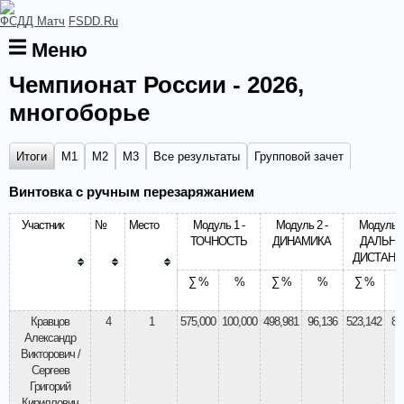
ФСДД Матч
FSDD.Ru
Меню
Чемпионат России - 2026,
многоборье
Итоги
М1
М2
М3
Все результаты
Групповой зачет
Винтовка с ручным перезаряжанием
Участник
№
Место
Модуль 1 -
Модуль 2 -
Модуль 3
ТОЧНОСТЬ
ДИНАМИКА
ДАЛЬНИ
ДИСТАНЦ
∑ %
%
∑ %
%
∑ %
Кравцов
4
1
575,000
100,000
498,981
96,136
523,142
86
Александр
Викторович /
Сергеев
Григорий
Кириллович