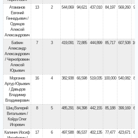
Атаманов
13
2
544,069
94,621
437,010
84,197
569,260
93
Евгений
Геннадьевич /
Одинцов
Алексей
Александрович
Бабкин
7
3
419,091
72,885
444,899
85,717
607,508
100
Александр
Александрович
/ Чернобровкин
Алексей
Юрьевич
Моргачев
16
4
382,938
66,598
519,035
100,000
540,082
88
Артур Юрьевич
/ Давыдов
Владимир
Владимирович
Шиц Валерий
8
5
485,291
84,398
442,155
85,188
399,169
65
Витальевич /
Койда Олег
Игоревич
Калинич Иосиф
17
6
497,588
86,537
402,135
77,477
423,671
69
Иосифович /